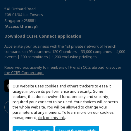
541 Orchard Road
#08-01/04 Liat Towers
Singapore 238881
(Access the map)
Download CCIFI Connect application
Accelerate your business with the 1st private network of French
companies in 95 countries: 120 Chambers | 33,000 companies | 4,000
events | 300 committees | 1,200 exclusive privileges
Reserved exclusively to members of French CCIs abroad,
discover
the CCIFI Connect app
.
Our website uses cookies and others trackers to ease it
usage, improve its performance and security. Some
cookies, that don't involved functionnality and security,
required your consent to be used. Your choices will concern
the whole website. You will be allowed to change your
parameters at any moment. To learn more on our cookies
management,
click on this link
.
Accept all purposes
Accept the essentials