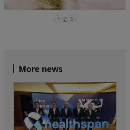
1
/
5
More news