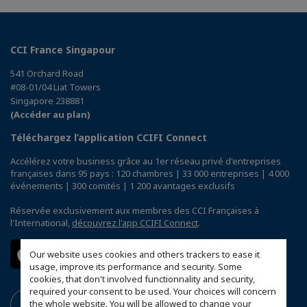
CCI France Singapour
541 Orchard Road
#08-01/04 Liat Towers
Singapore 238881
(Accéder au plan)
Téléchargez l’application CCIFI Connect
Accélérez votre business grâce au 1er réseau privé d'entreprises
françaises dans 95 pays : 120 chambres | 33 000 entreprises | 4 000
événements | 300 comités | 1 200 avantages exclusifs
Réservée exclusivement aux membres des CCI Françaises à
l'International,
découvrez l'app CCIFI Connect
.
Our website uses cookies and others trackers to ease it
usage, improve its performance and security. Some
cookies, that don't involved functionnality and security,
required your consent to be used. Your choices will concern
the whole website. You will be allowed to change your