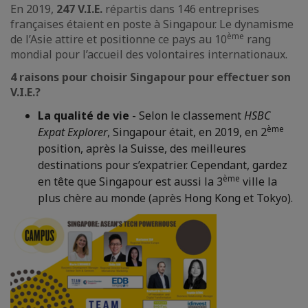
En 2019,
247 V.I.E.
répartis dans 146 entreprises
françaises étaient en poste à Singapour. Le dynamisme
ème
de l’Asie attire et positionne ce pays au 10
rang
mondial pour l’accueil des volontaires internationaux.
4 raisons pour choisir Singapour pour effectuer son
V.I.E.?
La qualité de vie
- Selon le classement
HSBC
ème
Expat Explorer
, Singapour était, en 2019, en 2
position, après la Suisse, des meilleures
destinations pour s’expatrier. Cependant, gardez
ème
en tête que Singapour est aussi la 3
ville la
plus chère au monde (après Hong Kong et Tokyo).