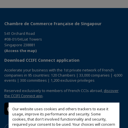
Chambre de Commerce Française de Singapour
541 Orchard Road
#08-01/04 Liat Towers
Singapore 238881
(Access the map)
Download CCIFI Connect application
Accelerate your business with the 1st private network of French
companies in 95 countries: 120 Chambers | 33,000 companies | 4,000
events | 300 committees | 1,200 exclusive privileges
Reserved exclusively to members of French CCIs abroad,
discover
the CCIFI Connect app
.
Our website uses cookies and others trackers to ease it
usage, improve its performance and security. Some
cookies, that don't involved functionnality and security,
required your consent to be used. Your choices will concern