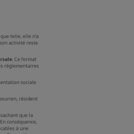
 que telle, elle n’a
on activité reste
ursale
. Ce format
es réglementaires
mentation sociale
pourien, résident
, sachant que la
. En conséquence,
icables à une