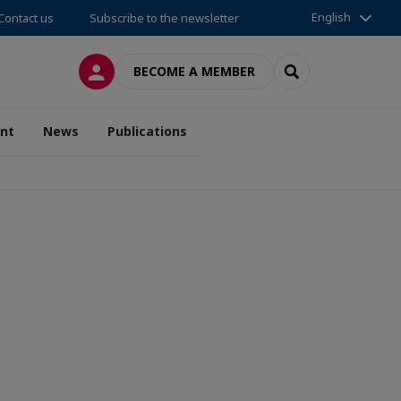
English
Contact us
Subscribe to the newsletter
LOG IN
SEARCH
BECOME A MEMBER
nt
News
Publications