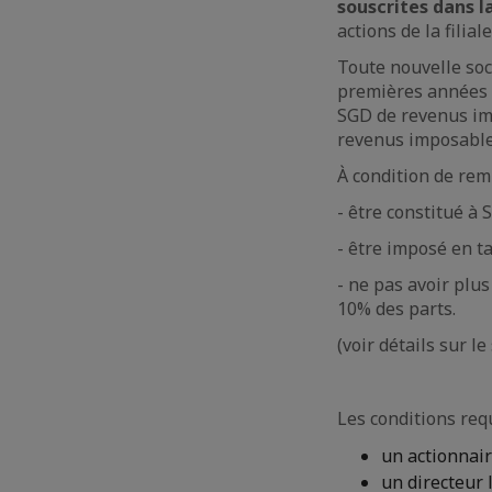
souscrites dans la
actions de la filiale
Toute nouvelle soc
premières années d
SGD de revenus im
revenus imposable
À condition de remp
- être constitué à 
- être imposé en t
- ne pas avoir plu
10% des parts.
(voir détails sur l
Les conditions re
un actionnai
un directeur 