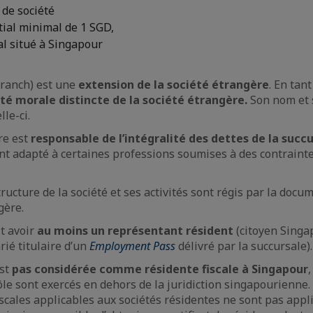
 de société
itial minimal de 1 SGD,
al situé à Singapour
ranch) est une
extension de la société étrangère
. En tant
té morale distincte de la société étrangère.
Son nom et s
lle-ci.
re est
responsable de l’intégralité des dettes de la succ
nt adapté à certaines professions soumises à des contraint
structure de la société et ses activités sont régis par la docu
gère.
t avoir
au moins un représentant résident
(citoyen Singa
ié titulaire d’un
Employment Pass
délivré par la succursale).
est
pas considérée comme résidente fiscale à Singapour
rôle sont exercés en dehors de la juridiction singapourienne
iscales applicables aux sociétés résidentes ne sont pas appl