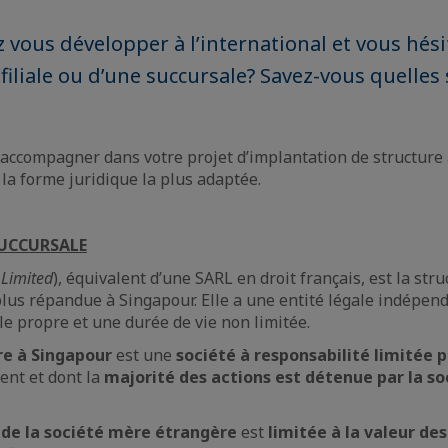
 vous développer à l’international et vous hési
filiale ou d’une succursale? Savez-vous quelles 
accompagner dans votre projet d’implantation de structure à
 la forme juridique la plus adaptée.
 SUCCURSALE
 Limited
), équivalent d’une SARL en droit français, est la stru
plus répandue à Singapour. Elle a une entité légale indépen
e propre et une durée de vie non limitée.
re à Singapour
est une
société à responsabilité limitée p
ent et dont la
majorité des actions est détenue par la s
 de la société mère étrangère
est
limitée à la valeur de