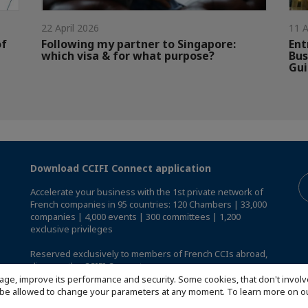
22 April 2026
11 A
of
Following my partner to Singapore:
Ent
which visa & for what purpose?
Bus
Gu
Download CCIFI Connect application
Accelerate your business with the 1st private network of
French companies in 95 countries: 120 Chambers | 33,000
companies | 4,000 events | 300 committees | 1,200
exclusive privileges
Reserved exclusively to members of French CCIs abroad,
discover the CCIFI Connect app
.
age, improve its performance and security. Some cookies, that don't involv
ill be allowed to change your parameters at any moment. To learn more on