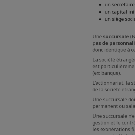
un secrétaire
un capital in
un siège soci
Une
succursale
(B
p
as de personnali
donc identique à ce
La société étrangè
est particulièreme
(ex: banque).
L’actionnariat, la 
de la société étran
Une succursale doi
permanent ou salar
Une succursale n’
gestion et le cont
les exonérations f