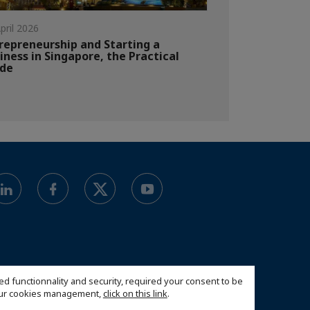
pril 2026
repreneurship and Starting a
iness in Singapore, the Practical
ide
ed functionnality and security, required your consent to be
 our cookies management,
click on this link
.