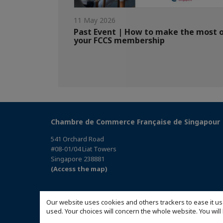
11 May 2026
Past Event | How to make the most 
your FCCS membership
Chambre de Commerce Française de Singapour
541 Orchard Road
#08-01/04 Liat Towers
Singapore 238881
(Access the map)
Our website uses cookies and others trackers to ease it us
used. Your choices will concern the whole website. You w