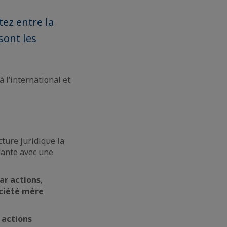
tez entre la
sont les
 l’international et
cture juridique la
dante avec une
ar actions
,
ociété mère
s actions