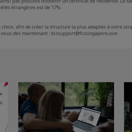
t ainsi pas possible d’obtenir un certificat de résidence. Le t
iétés étrangères est de 17%.
 choix, afin de créer la structure la plus adaptée à votre str
z-nous des maintenant : bizsupport@fccsingapore.com